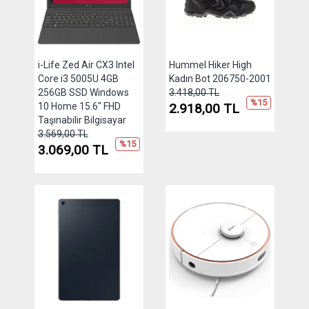
i-Life Zed Air CX3 Intel
Hummel Hiker High
Core i3 5005U 4GB
Kadın Bot 206750-2001
256GB SSD Windows
3.418,00 TL
%15
10 Home 15.6" FHD
2.918,00 TL
Taşınabilir Bilgisayar
3.569,00 TL
%15
3.069,00 TL