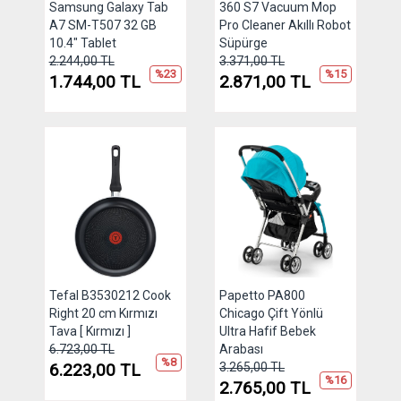
Samsung Galaxy Tab
360 S7 Vacuum Mop
A7 SM-T507 32 GB
Pro Cleaner Akıllı Robot
10.4" Tablet
Süpürge
2.244,00 TL
3.371,00 TL
%23
%15
1.744,00 TL
2.871,00 TL
Tefal B3530212 Cook
Papetto PA800
Right 20 cm Kırmızı
Chicago Çift Yönlü
Tava [ Kırmızı ]
Ultra Hafif Bebek
6.723,00 TL
Arabası
%8
6.223,00 TL
3.265,00 TL
%16
2.765,00 TL