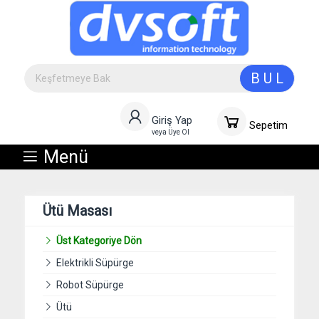
B U L
Giriş Yap
Sepetim
veya Üye Ol
Menü
Ütü Masası
Üst Kategoriye Dön
Elektrikli Süpürge
Robot Süpürge
Ütü