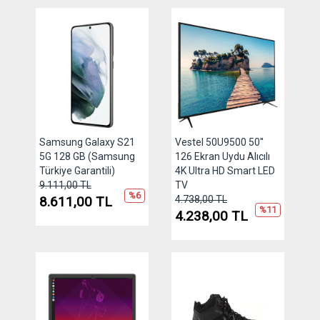
Samsung Galaxy S21
Vestel 50U9500 50''
5G 128 GB (Samsung
126 Ekran Uydu Alıcılı
Türkiye Garantili)
4K Ultra HD Smart LED
9.111,00 TL
TV
%6
8.611,00 TL
4.738,00 TL
%11
4.238,00 TL