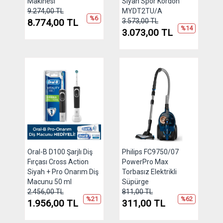
Makinesi
Siyah Spor Kordon
9.274,00 TL
MYDT2TU/A
%6
8.774,00 TL
3.573,00 TL
%14
3.073,00 TL
Oral-B D100 Şarjlı Diş
Philips FC9750/07
Fırçası Cross Action
PowerPro Max
Siyah + Pro Onarım Diş
Torbasız Elektrikli
Macunu 50 ml
Süpürge
2.456,00 TL
811,00 TL
%21
%62
1.956,00 TL
311,00 TL