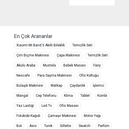
En Çok Arananlar
Xiaomi Mi Band 5 Akıllı Bileklik
Temizlik Seti
Çim Biçme Makinesi
Çapa Makinesi
Temizlik Seti
Akülü Araba
Mustela
Bebek Masası
Fairy
Nescafe
Para Sayma Makinesi
Ofis Koltuğu
Bulaşık Makinesi
Matkap
Çaydanlık
İşlemci
Mangal
Cep Telefonu
Klima
Tablet
Kombi
Yaz Lastiği
Led Tv
Ofis Masası
Fotokobi Kağıdı
Çamaşır Makinesi
Motor Yağı
Bot
Asio
Tunik
Gillette
Swatch
Parfüm