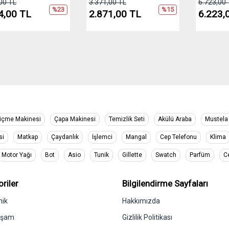
00 TL
3.371,00 TL
6.723,00 
%23
%15
4,00 TL
2.871,00 TL
6.223,
içme Makinesi
Çapa Makinesi
Temizlik Seti
Akülü Araba
Mustela
si
Matkap
Çaydanlık
İşlemci
Mangal
Cep Telefonu
Klima
Motor Yağı
Bot
Asio
Tunik
Gillette
Swatch
Parfüm
C
riler
Bilgilendirme Sayfaları
nik
Hakkımızda
aşam
Gizlilik Politikası