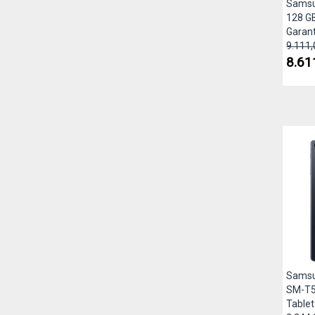
Samsu
128 G
Garanti
9.111,
8.61
Samsu
SM-T5
Tablet