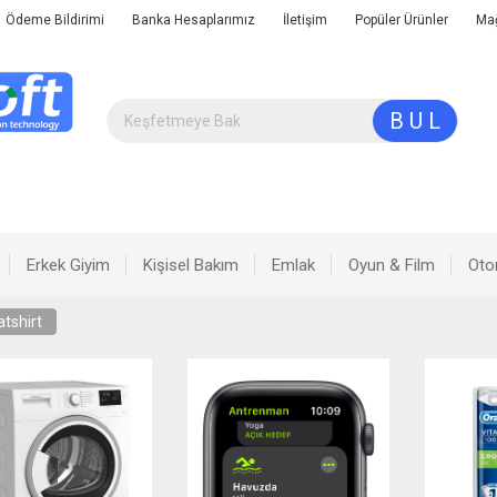
Ödeme Bildirimi
Banka Hesaplarımız
İletişim
Popüler Ürünler
Ma
B U L
Erkek Giyim
Kişisel Bakım
Emlak
Oyun & Film
Oto
tshirt