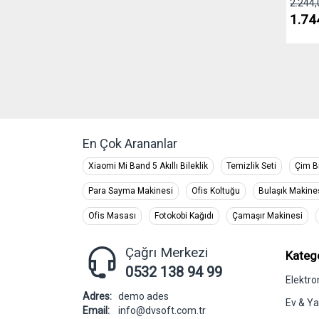
2.244,
1.74
En Çok Arananlar
Xiaomi Mi Band 5 Akıllı Bileklik
Temizlik Seti
Çim B
Para Sayma Makinesi
Ofis Koltuğu
Bulaşık Makine
Ofis Masası
Fotokobi Kağıdı
Çamaşır Makinesi
Çağrı Merkezi
Katego
0532 138 94 99
Elektro
Adres:
demo ades
Ev & Y
Email:
info@dvsoft.com.tr