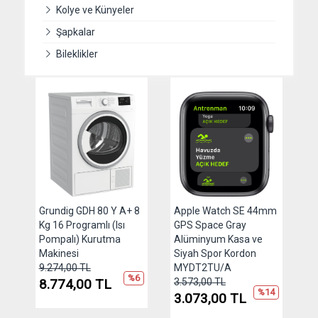
Kolye ve Künyeler
Şapkalar
Bileklikler
Grundig GDH 80 Y A+ 8
Apple Watch SE 44mm
Kg 16 Programlı (Isı
GPS Space Gray
Pompalı) Kurutma
Alüminyum Kasa ve
Makinesi
Siyah Spor Kordon
9.274,00 TL
MYDT2TU/A
%6
8.774,00 TL
3.573,00 TL
%14
3.073,00 TL