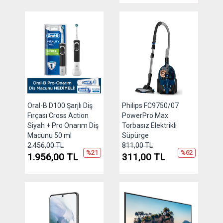
Oral-B D100 Şarjlı Diş
Philips FC9750/07
Fırçası Cross Action
PowerPro Max
Siyah + Pro Onarım Diş
Torbasız Elektrikli
Macunu 50 ml
Süpürge
2.456,00 TL
811,00 TL
%21
%62
1.956,00 TL
311,00 TL