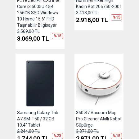
i-Life Zed Air CX3 Intel
Hummel Hiker High
Core i3 5005U 4GB
Kadın Bot 206750-2001
256GB SSD Windows
3.418,00 TL
%15
10 Home 15.6" FHD
2.918,00 TL
Taşınabilir Bilgisayar
3.569,00 TL
%15
3.069,00 TL
Samsung Galaxy Tab
360 S7 Vacuum Mop
A7 SM-T507 32 GB
Pro Cleaner Akıllı Robot
10.4" Tablet
Süpürge
2.244,00 TL
3.371,00 TL
%23
%15
1.744,00 TL
2.871,00 TL