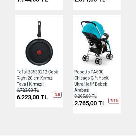
Tefal B3530212 Cook
Papetto PA800
Right 20 cm Kırmızı
Chicago Çift Yönlü
Tava [ Kırmızı ]
Ultra Hafif Bebek
6.723,00 TL
Arabası
%8
6.223,00 TL
3.265,00 TL
%16
2.765,00 TL