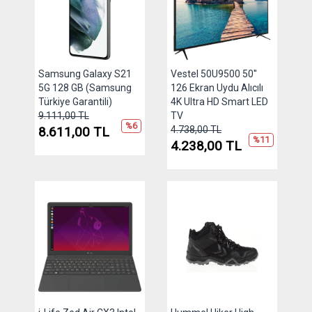
Samsung Galaxy S21
Vestel 50U9500 50''
5G 128 GB (Samsung
126 Ekran Uydu Alıcılı
Türkiye Garantili)
4K Ultra HD Smart LED
9.111,00 TL
TV
%6
8.611,00 TL
4.738,00 TL
%11
4.238,00 TL