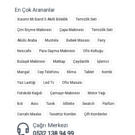
En Çok Arananlar
Xiaomi Mi Band 5 Akıllı Bileklik
Temizlik Seti
Çim Biçme Makinesi
Çapa Makinesi
Temizlik Seti
Akülü Araba
Mustela
Bebek Masası
Fairy
Nescafe
Para Sayma Makinesi
Ofis Koltuğu
Bulaşık Makinesi
Matkap
Çaydanlık
İşlemci
Mangal
Cep Telefonu
Klima
Tablet
Kombi
Yaz Lastiği
Led Tv
Ofis Masası
Fotokobi Kağıdı
Çamaşır Makinesi
Motor Yağı
Bot
Asio
Tunik
Gillette
Swatch
Parfüm
Cerrahi Maske
Tesettür Kombin
Çift Kombinler
Çağrı Merkezi
0532 138 94 99