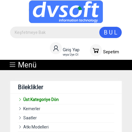
B U L
Giriş Yap
Sepetim
veya Üye Ol
Menü
Bileklikler
Üst Kategoriye Dön
Kemerler
Saatler
Atkı Modelleri